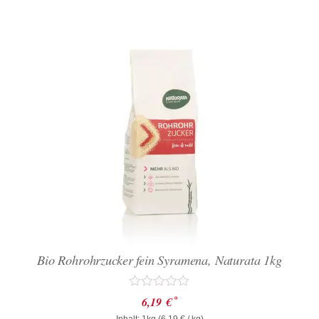
Bio Rohrohrzucker fein Syramena, Naturata 1kg
Bewertet
*
6,19
€
mit