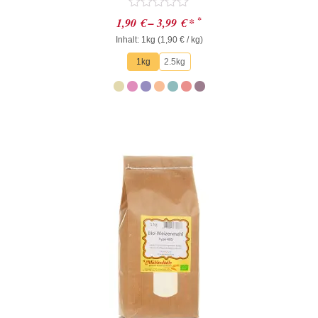
Bewertet
*
1,90
€
–
3,99
€
*
mit
Inhalt: 1kg (
0
1,90
€
/ kg)
von
1kg
2.5kg
5