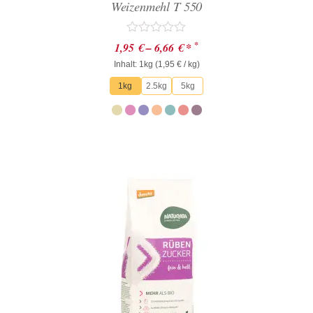
Weizenmehl T 550
Bewertet
*
1,95
€
–
6,66
€
*
mit
Inhalt: 1kg (
0
1,95
€
/ kg)
von
1kg
2.5kg
5kg
5