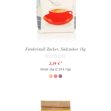
Feinkristall Zucker, Südzucker 1kg
Bewertet
*
2,19
€
mit
Inhalt: 1kg (
0
2,19
€
/ kg)
von
5