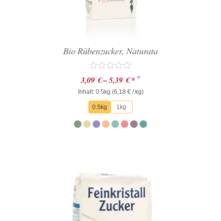
Bio Rübenzucker, Naturata
Bewertet
*
3,09
€
–
5,39
€
*
mit
Inhalt: 0.5kg (
0
6,18
€
/ kg)
von
0.5kg
1kg
5