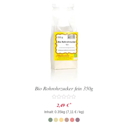
Bio Rohrohrzucker fein 350g
Bewertet
*
2,49
€
mit
Inhalt: 0.35kg (
0
7,11
€
/ kg)
von
5