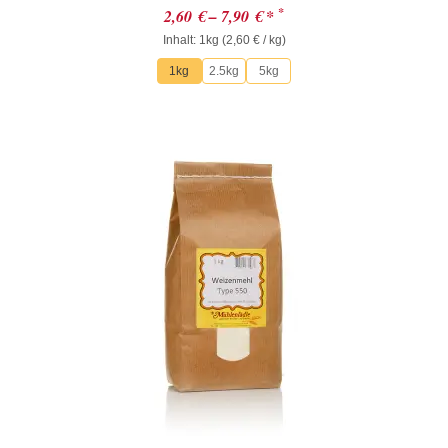
Bewertet
*
2,60
€
–
7,90
€
*
mit
Inhalt: 1kg (
0
2,60
€
/ kg)
von
1kg
2.5kg
5kg
5