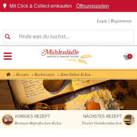
Mit Click & Collect einkaufen
Öffnungszeiten
Login
|
Registrieren
0
»
Rezepte
»
Backrezepte
»
Zimt-Sahne-Ecken
VORIGES REZEPT
NÄCHSTES REZEPT
Rosinen-Haferflocken-Kekse
Tiroler Grünkernkuchen