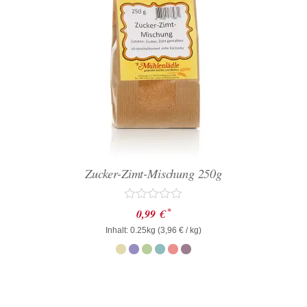
Zucker-Zimt-Mischung 250g
Bewertet
*
0,99
€
mit
Inhalt: 0.25kg (
0
3,96
€
/ kg)
von
5