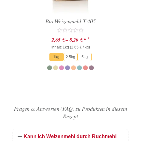
Bio Weizenmehl T 405
Bewertet
*
2,65
€
–
8,20
€
*
mit
Inhalt: 1kg (
0
2,65
€
/ kg)
von
1kg
2.5kg
5kg
5
Fragen & Antworten (FAQ) zu Produkten in diesem
Rezept
Kann ich Weizenmehl durch Ruchmehl