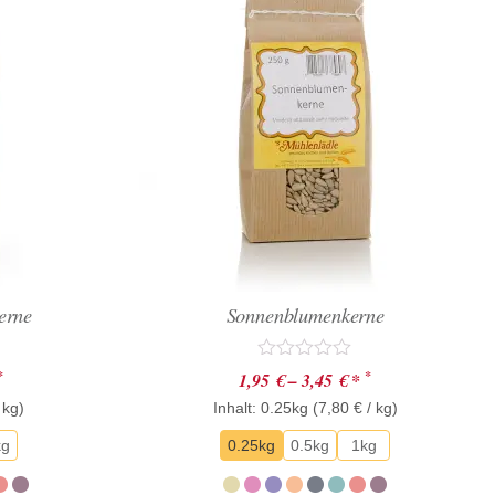
erne
Sonnenblumenkerne
Bewertet
*
*
1,95
€
–
3,45
€
*
mit
 kg)
Inhalt: 0.25kg (
0
7,80
€
/ kg)
von
5
kg
0.25kg
0.5kg
1kg