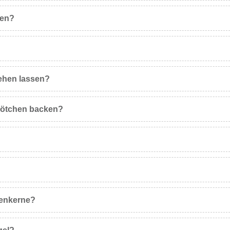
pen?
ehen lassen?
rötchen backen?
menkerne?