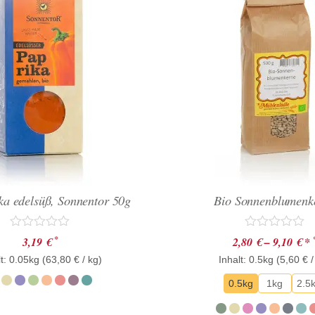
ka edelsüß, Sonnentor 50g
Bio Sonnenblumenk
Bewertet
Bewertet
*
3,19
€
2,80
€
–
9,10
€
*
mit
mit
t: 0.05kg (
0
63,80
€
/ kg)
Inhalt: 0.5kg (
0
5,60
€
/
von
von
5
5
0.5kg
1kg
2.5