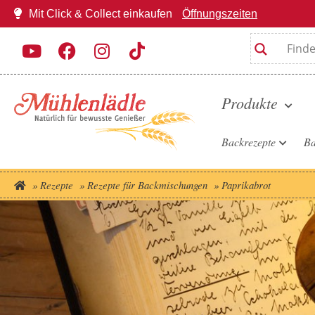
Mit Click & Collect einkaufen
Öffnungszeiten
Produkte
Backrezepte
Ba
»
Rezepte
»
Rezepte für Backmischungen
»
Paprikabrot