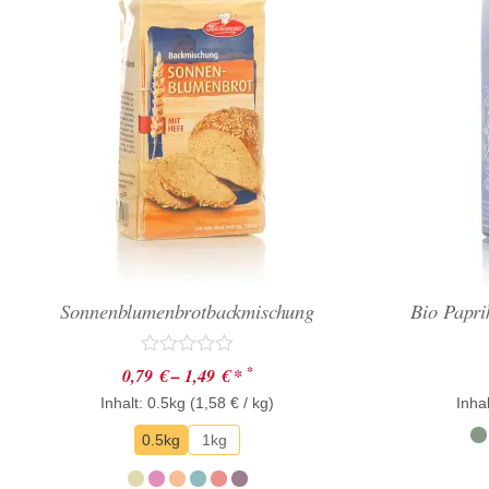
Sonnenblumenbrotbackmischung
Bio Papri
Bewertet
*
0,79
€
–
1,49
€
*
mit
Inhalt: 0.5kg (
0
1,58
€
/ kg)
Inhal
von
5
0.5kg
1kg